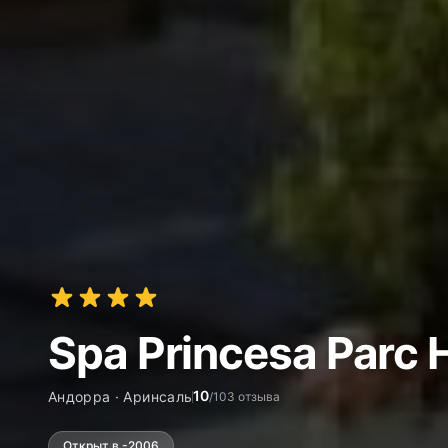
Spa Princesa Parc 
10
Андорра · Аринсаль
/10
3 отзыва
Открыт в -2006