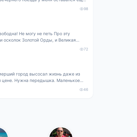
98
вободна! Не могу не петь Про эту
 и осколок Золотой Орды, и Великая
72
ымерший город высосал жизнь даже из
ой цене. Нужна передышка. Маленькое
46