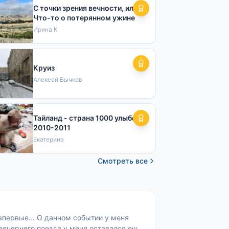
С точки зрения вечности, или
Что-то о потерянном ужине
Ирина К
Круиз
Алексей Бычков
Тайланд - страна 1000 улыбок
2010-2011
Екатерина
Смотреть все
впервые... О данном событии у меня
 вечернего поезда у меня оставался еще