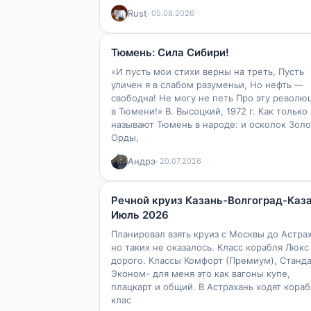
Rust
· 05.08.2026
72
6
Тюмень: Сила Сибири!
«И пусть мои стихи верны на треть, Пусть
уличен я в слабом разуменьи, Но нефть —
свободна! Не могу не петь Про эту револ
в Тюмени!» В. Высоцкий, 1972 г. Как только
называют Тюмень в народе: и осколок Зол
Орды,
Андрэ
· 20.07.2026
138
1
6
Речной круиз Казань-Волгоград-Каза
Июль 2026
Планировал взять круиз с Москвы до Астра
но таких не оказалось. Класс корабля Люкс
дорого. Классы Комфорт (Премиум), Станда
Эконом- для меня это как вагоны купе,
плацкарт и общий. В Астрахань ходят кора
клас