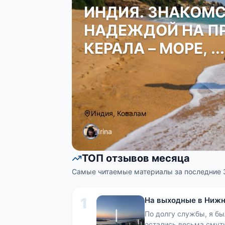
ИНДИЯ. ЗНАКОМС
НАДЕЖДОЙ НА ПР
КЕРАЛА – МОРЕ, ...
Индия, Ковалам
Irina
ТОП отзывов месяца
Самые читаемые материалы за последние 
1
На выходные в Нижни
По долгу службы, я бы
остались весьма смутн