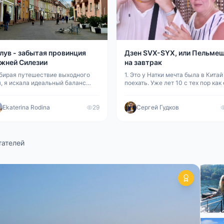
лув - забытая провинция
Дзен SVX-SYX, или Пельме
жней Силезии
на завтрак
бирая путешествие выходного
1. Это у Натки мечта была в Китай
, я искала идеальный баланс
поехать. Уже лет 10 с тех пор как
жду насыщенностью впечатлений
подруга туда гоняла. Хвалила так
лизостью к дому. ИИ
что с ёлки груши сыпались. Ну во
советовал древний монастырский
момент настал. Дети, правда,
Ekaterina Rodina
29
Сергей Гудков
плекс, добраться до которого
наотрез отказались (ксенофобы) 
ло бы сущей безде
тателей