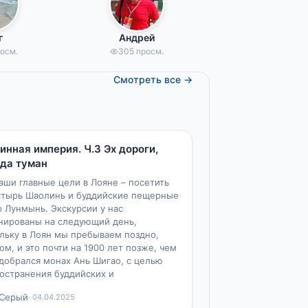
г
Андрей
росм.
305 просм.
Смотреть все →
55 мин
инная империя. Ч.3 Эх дороги,
 да туман
аши главные цели в Лояне – посетить
тырь Шаолинь и буддийские пещерные
 Лунмынь. Экскурсии у нас
нированы на следующий день,
льку в Лоян мы пребываем поздно,
ом, и это почти на 1900 лет позже, чем
добрался монах Ань Шигао, с целью
остранения буддийских и
.Серый
· 04.04.2025