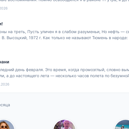
мя я успел: -прогуляться у Кремля. -искупатьс
.2026
и!
рны на треть, Пусть уличен я в слабом разуменьи, Но нефть — с
В. Высоцкий, 1972 г. Как только не называют Тюмень в народе:
толица деревень», и «Тюмень — ядрена мать», ну и
нани
следний день февраля. Это время, когда промозглый, словно в
ли, а до настоящего лета — несколько часов полета по безумн
еди зимы, где можно согреться, вдохнуть влажный а
7.2026
есяца