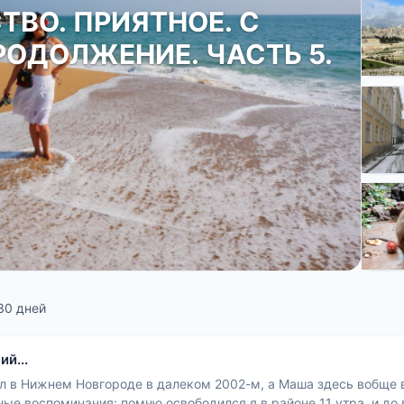
ТВО. ПРИЯТНОЕ. С
ОДОЛЖЕНИЕ. ЧАСТЬ 5.
30 дней
й...
л в Нижнем Новгороде в далеком 2002-м, а Маша здесь вобще 
ые воспоминания: помню освободился я в районе 11 утра, и до