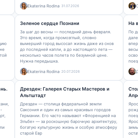
Ekaterina Rodina
· 31.07.2026
46
1
3
98
Зеленое сердце Познани
На 
За шаг до весны — последний день февраля.
По д
Это время, когда промозглый, словно
дале
юцию
вымерший город высосал жизнь даже из снов
впер
 не
до последней капли, а до настоящего лета —
весь
отой
несколько часов полета по безумной цене.
осво
Нужна передышка.
поез
Ekaterina Rodina
· 20.07.2026
152
4
4
291
нь.
Дрезден: Галерея Старых Мастеров и
Сто
Альтштадт
Апр
хани,
Дрезден — столица федеральной земли
Ярос
 -
Саксония и один из самых красивых городов
рожд
рт,
Германии. Его часто называют «Флоренцией на
поез
Эльбе» — за роскошную барочную архитектуру,
Ярос
бли
богатую культурную жизнь и особую атмосферу
зимы
старой Евр
оста