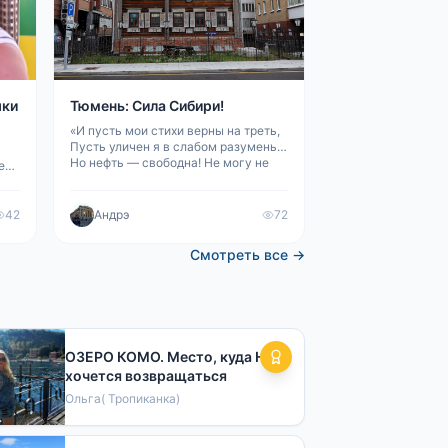
шки
Тюмень: Сила Сибири!
«И пусть мои стихи верны на треть,
Пусть уличен я в слабом разуменьи,
Но нефть — свободна! Не могу не
 ее
петь Про эту революцию в Тюмени!»
,
В. Высоцкий, 1972 г. Как только не
т
называют Тюмень в народе: и о
42
Андрэ
72
л
Смотреть все →
ОЗЕРО КОМО. Место, куда НЕ
хочется возвращаться
Ольга( Тропиканка)