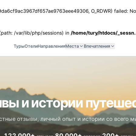
ss_9da6cf9ac3967df657ae9763eee49306, O_RDWR) failed: No 
 (path: /var/lib/php/sessions) in
/home/tury/htdocs/_sessn
Туры
Отели
Направления
Места
Впечатления
вы и истории путеше
стные отзывы, личный опыт и истории со всего м
122 000+
80 000+
200+