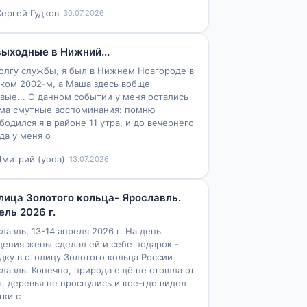
Сергей Гудков
· 30.07.2026
1
3
выходные в Нижний...
олгу службы, я был в Нижнем Новгороде в
ком 2002-м, а Маша здесь вобще
вые... О данном событии у меня остались
ма смутные воспоминания: помню
бодился я в районе 11 утра, и до вечернего
да у меня о
Дмитрий (yoda)
· 13.07.2026
1
2
лица Золотого кольца- Ярославль.
ель 2026 г.
лавль, 13-14 апреля 2026 г. На день
ения жены сделал ей и себе подарок -
дку в столицу Золотого кольца России
лавль. Конечно, природа ещё не отошла от
, деревья не проснулись и кое-где видел
тки с