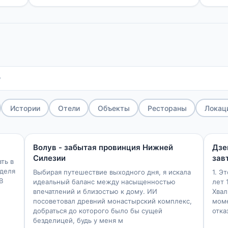
Истории
Отели
Объекты
Рестораны
Локац
29
1
3
42
Волув - забытая провинция Нижней
Дзе
Силезии
зав
 в
еделя
Выбирая путешествие выходного дня, я искала
1. Э
В
идеальный баланс между насыщенностью
лет 
впечатлений и близостью к дому. ИИ
Хвал
посоветовал древний монастырский комплекс,
моме
добраться до которого было бы сущей
отка
безделицей, будь у меня м