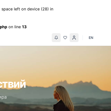
space left on device (28) in
.php
on line
13
EN
ствий
ира