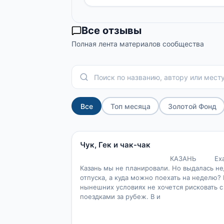
Все отзывы
Полная лента материалов сообщества
Все
Топ месяца
Золотой Фонд
20
1
3
Чук, Гек и чак-чак
КАЗАНЬ Ехать
Казань мы не планировали. Но выдалась н
отпуска, а куда можно поехать на неделю? 
нынешних условиях не хочется рисковать с
поездками за рубеж. В и