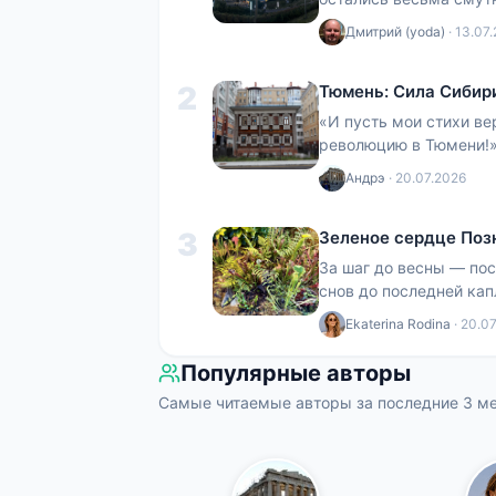
целый день, за это вре
Дмитрий (yoda)
· 13.07
2
Тюмень: Сила Сибир
«И пусть мои стихи ве
революцию в Тюмени!» 
Тюмень, и «Тюмень — с
Андрэ
· 20.07.2026
3
Зеленое сердце Поз
За шаг до весны — по
снов до последней кап
зеленое убежище поср
Ekaterina Rodina
· 20.0
Популярные авторы
Самые читаемые авторы за последние 3 м