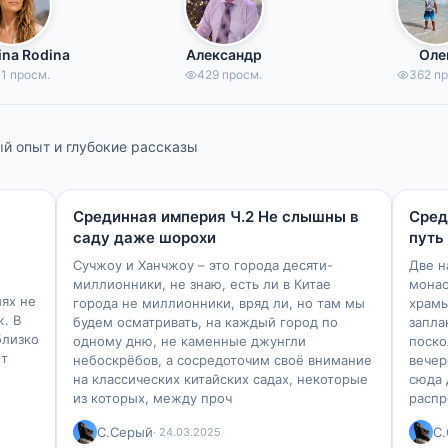
ina Rodina
Александр
Оле
1 просм.
429 просм.
362 п
й опыт и глубокие рассказы
37 мин
35 мин
1795
1738
Срединная империя Ч.2 Не слышны в
Сред
саду даже шорохи
путь
Ь
Сучжоу и Ханчжоу – это города десяти-
Две н
миллионники, не знаю, есть ли в Китае
монас
ях не
города не миллионники, вряд ли, но там мы
храмы
ж. В
будем осматривать, на каждый город по
запла
близко
одному дню, не каменные джунгли
поско
-т
небоскрёбов, а сосредоточим своё внимание
вечер
на классических китайских садах, некоторые
сюда 
из которых, между проч
распр
С.Серый
С
· 24.03.2025