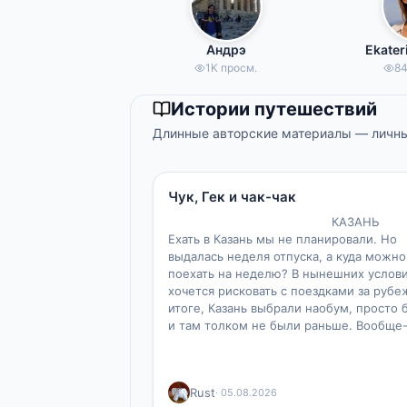
Андрэ
Ekater
1K просм.
84
Истории путешествий
Длинные авторские материалы — личны
20
1
Чук, Гек и чак-чак
КАЗАН
Ехать в Казань мы не планировали. Но
выдалась неделя отпуска, а куда можно
поехать на неделю? В нынешних услови
хочется рисковать с поездками за рубе
итоге, Казань выбрали наобум, просто 
и там толком не были раньше. Вообще
Rust
· 05.08.2026