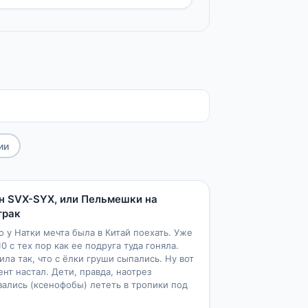
ии
1
5
н SVX-SYX, или Пельмешки на
трак
то у Натки мечта была в Китай поехать. Уже
10 с тех пор как ее подруга туда гоняла.
ила так, что с ёлки груши сыпались. Ну вот
нт настал. Дети, правда, наотрез
зались (ксенофобы) лететь в тропики под