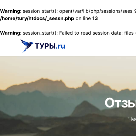
Warning
: session_start(): open(/var/lib/php/sessions/se
/home/tury/htdocs/_sessn.php
on line
13
Warning
: session_start(): Failed to read session data: files
ТУРЫ
.ru
Отзы
Че