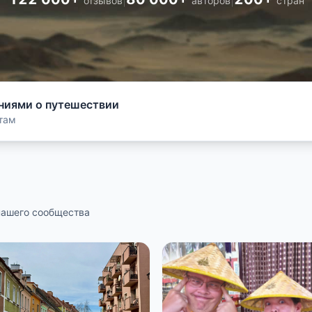
|
|
отзывов
авторов
стран
ниями о путешествии
там
нашего сообщества