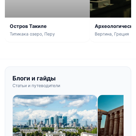
Остров Такиле
Археологически
Эгай (Вергина)
Титикака озеро, Перу
Вергина, Греция
Блоги и гайды
Статьи и путеводители