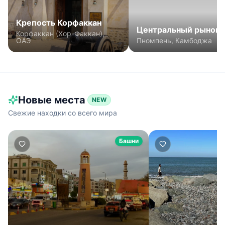
Крепость Корфаккан
Центральный рынок
Корфаккан (Хор-Факкан),
(Новый рынок)
ОАЭ
Пномпень, Камбоджа
Новые места
NEW
Свежие находки со всего мира
Башни