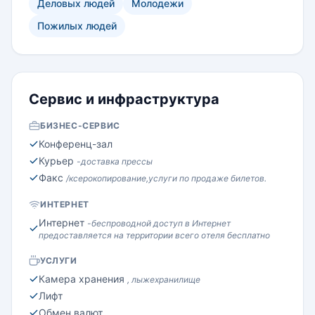
услуг, отель имеет удобное месторасположение,
Деловых людей
Молодежи
которое позволяет гостям посещать
Пожилых людей
многочисленные рестораны и ночные клубы
курорта.
Сервис и инфраструктура
БИЗНЕС-СЕРВИС
Конференц-зал
Курьер
-доставка прессы
Факс
/ксерокопирование,услуги по продаже билетов.
ИНТЕРНЕТ
Интернет
-беспроводной доступ в Интернет
предоставляется на территории всего отеля бесплатно
УСЛУГИ
Камера хранения
, лыжехранилище
Лифт
Обмен валют