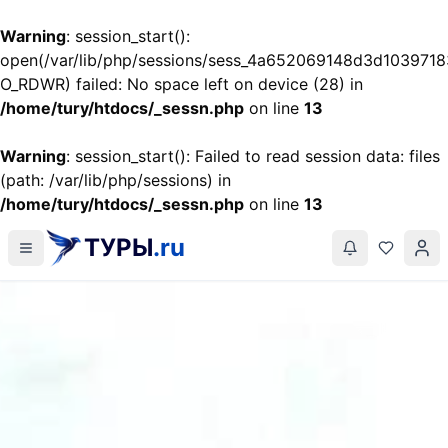
Warning
: session_start():
open(/var/lib/php/sessions/sess_4a652069148d3d103971
O_RDWR) failed: No space left on device (28) in
/home/tury/htdocs/_sessn.php
on line
13
Warning
: session_start(): Failed to read session data: files
(path: /var/lib/php/sessions) in
/home/tury/htdocs/_sessn.php
on line
13
ТУРЫ
.ru