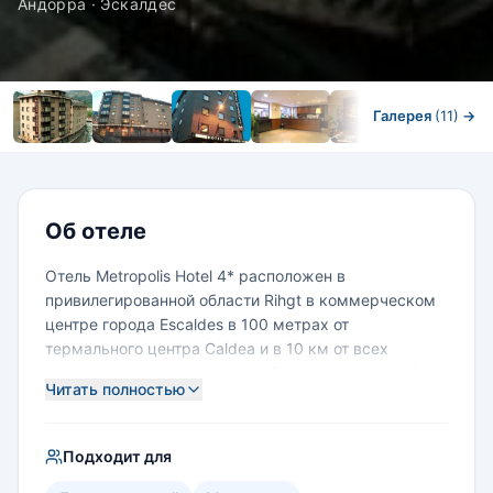
Андорра · Эскалдес
Галерея
(11)
→
Номера
Об отеле
Отель Metropolis Hotel 4* расположен в
привилегированной области Rihgt в коммерческом
центре города Escaldes в 100 метрах от
термального центра Caldea и в 10 км от всех
основных лыжных курортов. Это замечательный
Читать полностью
отель, расположенный в удивительном месте.
Отель представляет собой красивейшее здание,
оборудованное современными средствами
Подходит для
обслуживания. Помимо широкого разнообразия