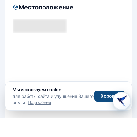
выставочных залов, среди экспонатов - керамика,
Местоположение
текстиль, изделия из стекла, оникса, металла.
Посетители музея могут увидеть знаменитую кухню
Талавера, красивый внутренний двор монастыря с
фонтаном, аркаду, побывать в монастырской
часовне с хорошо сохранившимися фресками,
купить на память сувениры и изделия местных
мастеров в сувенирном магазине. C 2011 года экс-
монастырь Санта-Роса закрыт на реконструкцию,
работы планируют завершить в 2015 году.
Мы используем cookie
Хорошо
для работы сайта и улучшения Вашего
опыта.
Подробнее
Av 14 Poniente, 305 Centro Histórico, 72000 Heróica
Puebla de Zaragoza, Mexico