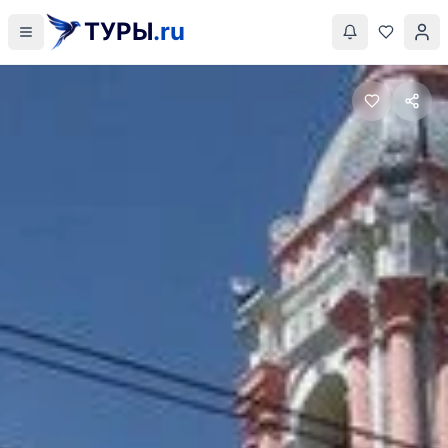
ТУРЫ
.ru