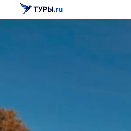
ТУРЫ
.ru