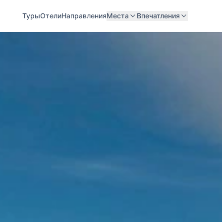
Туры
Отели
Направления
Места
Впечатления