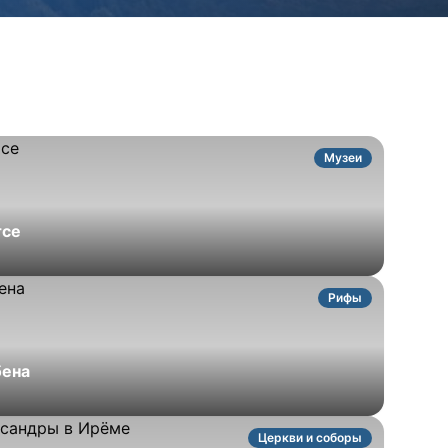
Музеи
тсе
Рифы
бена
Церкви и соборы