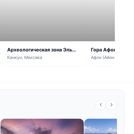
Археологическая зона Эль
Гора Афон
Меко
Канкун, Мексика
Афон (Айон-Орос), Г