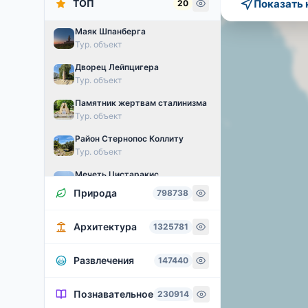
ТОП
Показать 
20
Маяк Шпанберга
Тур. объект
Дворец Лейпцигера
Тур. объект
Памятник жертвам сталинизма
Тур. объект
Район Стернопос Коллиту
Тур. объект
Мечеть Цистаракис
Тур. объект
Природа
798738
Спортивный парк Skate Park и Xtreme Park Batumi
Тур. объект
Архитектура
1325781
Александровская колонна
Тур. объект
Развлечения
147440
Бухта Маячная
Познавательное
230914
Тур. объект