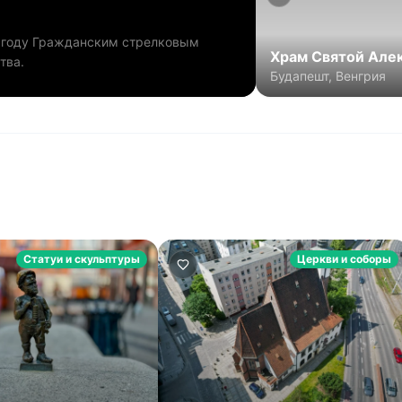
0 году Гражданским стрелковым
Храм Святой Але
тва.
Будапешт, Венгрия
Статуи и скульптуры
Церкви и соборы