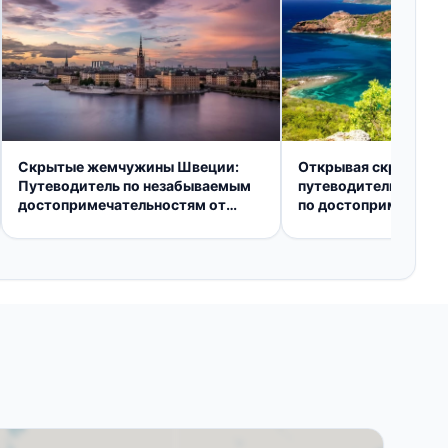
Скрытые жемчужины Швеции:
Открывая скрытые 
Путеводитель по незабываемым
путеводитель путеш
достопримечательностям от
по достопримечател
местного жителя
Антигуа и Барбуды