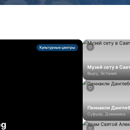
Культурные центры
Музей сету в Саа
Выру, Эстония
Пиннакли Дангле
Суфьер, Доминика
eg