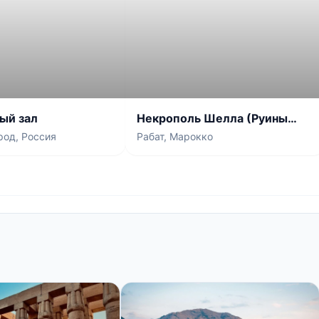
ый зал
Некрополь Шелла (Руины
Сала Колония)
род, Россия
Рабат, Марокко