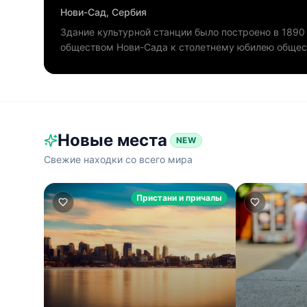
Нови-Сад, Сербия
Здание культурной станции было построено в 189
обществом Нови-Сада к столетнему юбилею общес
Новые места
NEW
Свежие находки со всего мира
Пристани и причалы