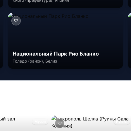
Киото (префектура), Япония
Национальный Парк Рио Бланко
Толедо (район), Белиз
Музеи
Руины