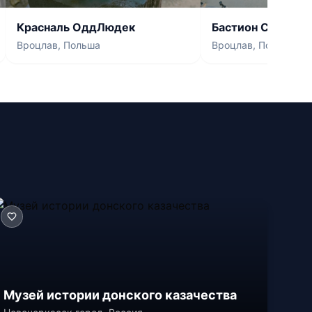
Красналь ОддЛюдек
Бастион Саквовы
Вроцлав, Польша
Вроцлав, Польша
Музей истории донского казачества