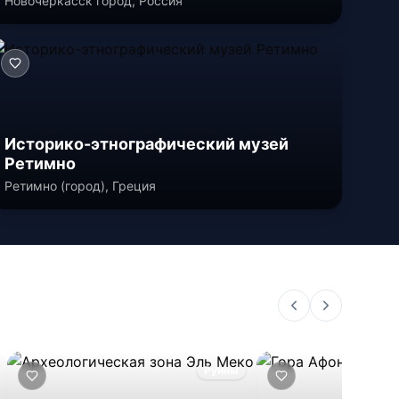
Новочеркасск город, Россия
Историко-этнографический музей
Ретимно
Ретимно (город), Греция
Руины