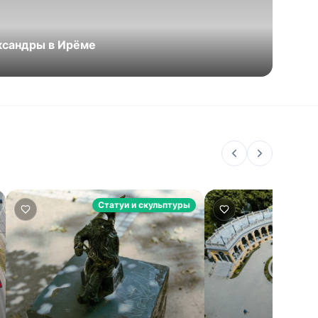
ксандры в Ирёме
Статуи и скульптуры