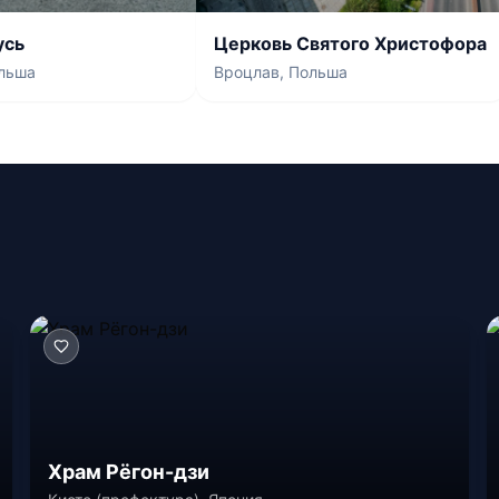
усь
Церковь Святого Христофора
льша
Вроцлав, Польша
Храм Рёгон-дзи