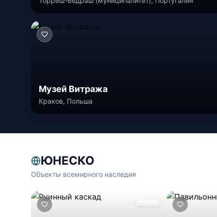
Торреш-Ведраш (муниципалитет), Португалия
Музей Витража
Краков, Польша
ЮНЕСКО
Объекты всемирного наследия
Музеи