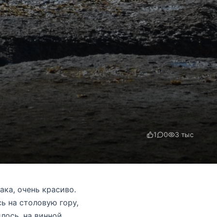
1
0
3 тыс
ака, очень красиво.
ь на столовую гору,
лось, на винной