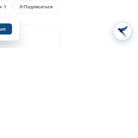
 ·
1
Подписаться
шо
ТУРЫ.ru
О проекте
Связаться с нами
Правила и условия / Оферта