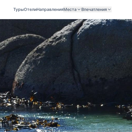
Туры
Отели
Направления
Места
Впечатления