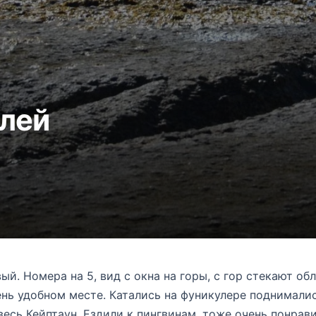
елей
ый. Номера на 5, вид с окна на горы, с гор стекают обл
нь удобном месте. Катались на фуникулере поднималис
есь Кейптаун. Ездили к пингвинам, тоже очень понрави