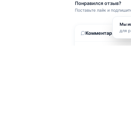
Понравился отзыв?
Поставьте лайк и подпишит
Мы и
для р
Комментарии
(0)
Путешествия
Партнёр
Туры
Рекламо
Отели
Туропер
Направления
Отелям 