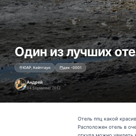
Один из лучших от
ЮАР, Кейптаун
дек -0001
Андрей
04 September 2012
Отель ппц какой красив
Расположен отель в оче
откуда можно увидеть в