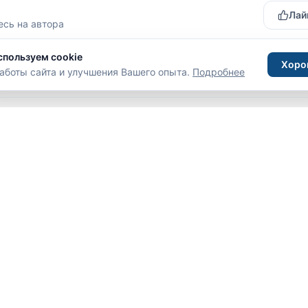
Лайк
есь на автора
спользуем cookie
Хоро
аботы сайта и улучшения Вашего опыта.
Подробнее
Войдите
, чтобы оставить комментарий
ам
Помощь
дателям
Как купить тур
аторам
Оплата
и объектам
Возвраты