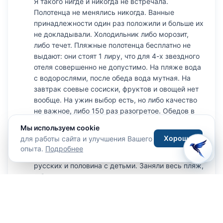
Я такого нигде и никогда не встречала.
Полотенца не менялись никогда. Ванные
принадлежности один раз положили и больше их
не докладывали. Холодильник либо морозит,
либо течет. Пляжные полотенца бесплатно не
выдают: они стоят 1 лиру, что для 4-х звездного
отеля совершенно не допустимо. На пляже вода
с водорослями, после обеда вода мутная. На
завтрак соевые сосиски, фруктов и овощей нет
вообще. На ужин выбор есть, но либо качество
не важное, либо 150 раз разогретое. Обедов в
этом отеле нет вообще. По поводу посетителей:
Мы используем cookie
оч. много разных нац-ей разных возрастов: и
Хорошо
для работы сайта и улучшения Вашего
анг. пенсионеры, и молодые пары с маленькими
опыта.
Подробнее
детьми, а под конец приехало человек 20
русских и половина с детьми. Заняли весь пляж,
и было ощущение того, что находишься на
каком-то русском курорте. То, что отель
окружен садом является и плюсом и минусом
одновременно: сад привлекает огромное кол-во
ос, и они летают и на пляже. И вообще на Мальте