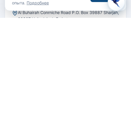
опыта.
Подробнее
Al Buhairah Conrniche Road P.O. Box 39887 Sharjah,
39887 United Arab Emirates
97165930555
СВЯЗАТЬСЯ С ОТЕЛЕМ
Email
Как добраться
8
/ 10
До аэропорта:
2 м
До центра города:
1 м
До пляжа:
1 км