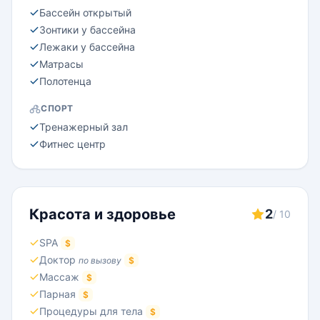
Бассейн открытый
Зонтики у бассейна
Лежаки у бассейна
Матрасы
Полотенца
СПОРТ
Тренажерный зал
Фитнес центр
Красота и здоровье
2
/ 10
SPA
$
Доктор
по вызову
$
Массаж
$
Парная
$
Процедуры для тела
$