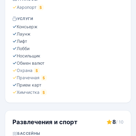
Аэропорт
$
УСЛУГИ
Консьерж
Лаунж
Лифт
Лобби
Носильщик
Обмен валют
Охрана
$
Прачечная
$
Прием карт
Химчистка
$
Развлечения и спорт
8
/ 10
БАССЕЙНЫ