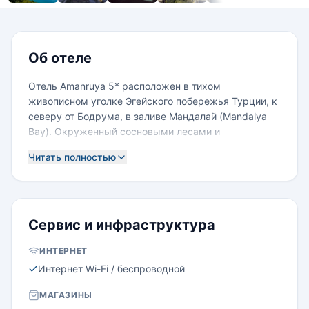
Номера
Об отеле
Отель Amanruya 5* расположен в тихом
живописном уголке Эгейского побережья Турции, к
северу от Бодрума, в заливе Мандалай (Mandalya
Bay). Окруженный сосновыми лесами и
оливковыми рощами, комплекс построен на склоне,
Читать полностью
у подножия которого находится собственный
галечный пляж.
Для проживания гостей предлагаются 36
уединенных коттеджей, в дизайне которых
использованы средиземноморские и турецкие
Сервис и инфраструктура
мотивы. В комнатах стоит мебель из красного
ИНТЕРНЕТ
дерева, кровати украшены балдахинами из легких
светлых тканей, в каждом коттедже установлены
Интернет Wi-Fi / беспроводной
традиционные турецкие жаровни, которые можно
МАГАЗИНЫ
растопить как в помещении, так и на открытой