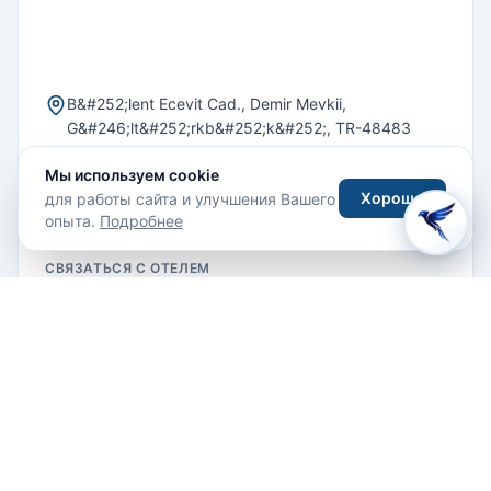
B&#252;lent Ecevit Cad., Demir Mevkii,
G&#246;lt&#252;rkb&#252;k&#252;, TR-48483
Bodrum, Turkey
Мы используем cookie
(90) 0252 311 1212
Хорошо
для работы сайта и улучшения Вашего
опыта.
Подробнее
СВЯЗАТЬСЯ С ОТЕЛЕМ
Email
Как добраться