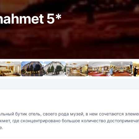
anahmet 5*
икальный бутик отель, своего рода музей, в нем сочетаются эле
мет, где сконцентрировано большое количество достопримечате
е.