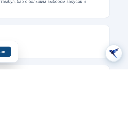
тамбул, бар с большим выбором закусок и
шо
Eresin Crown Hotel Kucuk Ayasofya Caddesi No 40
Sultanahmet Istanbul, Turkey
0090 (212) 638 44 28 (PBX)