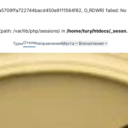
ss_a5709ffa722744bacd450e9111564f82, O_RDWR) failed: No s
 (path: /var/lib/php/sessions) in
/home/tury/htdocs/_sessn
Отели
Туры
Направления
Места
Впечатления