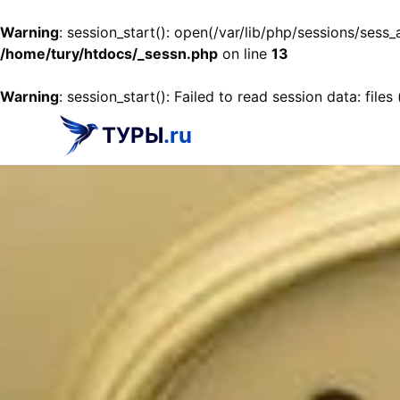
Warning
: session_start(): open(/var/lib/php/sessions/se
/home/tury/htdocs/_sessn.php
on line
13
Warning
: session_start(): Failed to read session data: files
ТУРЫ
.ru