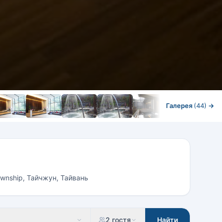
Галерея
(44)
→
township, Тайчжун, Тайвань
2 гостя
Найти