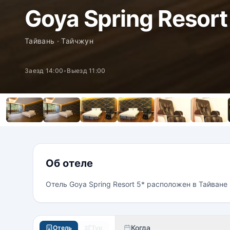
Goya Spring Resort
Тайвань · Тайчжун
Заезд 14:00
•
Выезд 11:00
Об отеле
Отель Goya Spring Resort 5* расположен в Тайване по
Когда
Отель
Тур