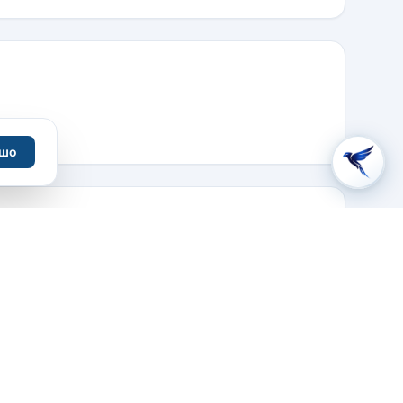
шо
Lileng Alley No.37, Dong Kuan Road section 1, Ho
Ping township, Тайчжун, Тайвань
+886425942829
ВЯЗАТЬСЯ С ОТЕЛЕМ