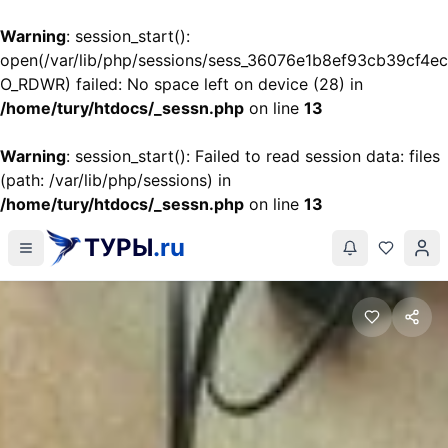
Warning
: session_start():
open(/var/lib/php/sessions/sess_36076e1b8ef93cb39cf4e
O_RDWR) failed: No space left on device (28) in
/home/tury/htdocs/_sessn.php
on line
13
Warning
: session_start(): Failed to read session data: files
(path: /var/lib/php/sessions) in
/home/tury/htdocs/_sessn.php
on line
13
ТУРЫ
.ru