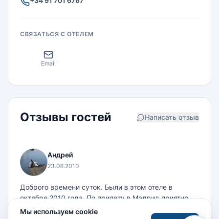
+34 91 701 6767
СВЯЗАТЬСЯ С ОТЕЛЕМ
Email
Отзывы гостей
Написать отзыв
Андрей
23.08.2010
Доброго времени суток. Были в этом отеле в
октябре 2010 года. По прилету в Мадрид приятно
порадовала погода 23-25 днем. Отель находится в
Мы используем cookie