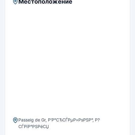
Местоположение
Passeig de Gr, Р‘Р°СЂСЃРµР»РѕРЅР°, Р?
СЃРїР°РЅРёСЏ