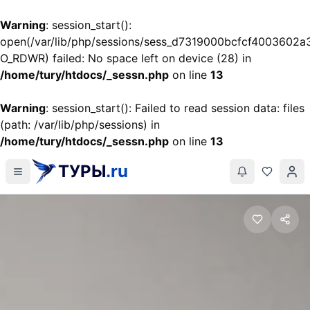
Warning
: session_start():
open(/var/lib/php/sessions/sess_d7319000bcfcf4003602a
O_RDWR) failed: No space left on device (28) in
/home/tury/htdocs/_sessn.php
on line
13
Warning
: session_start(): Failed to read session data: files
(path: /var/lib/php/sessions) in
/home/tury/htdocs/_sessn.php
on line
13
ТУРЫ
.ru