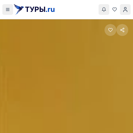
ТУРЫ
.ru