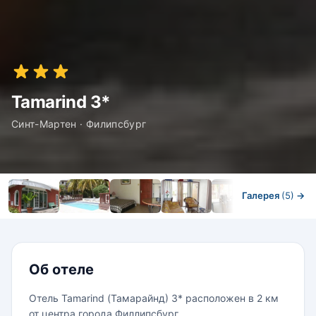
Tamarind 3*
Синт-Мартен · Филипсбург
Галерея
(5)
→
Номера
Об отеле
Отель Tamarind (Тамарайнд) 3* расположен в 2 км
от центра города Филлипсбург.