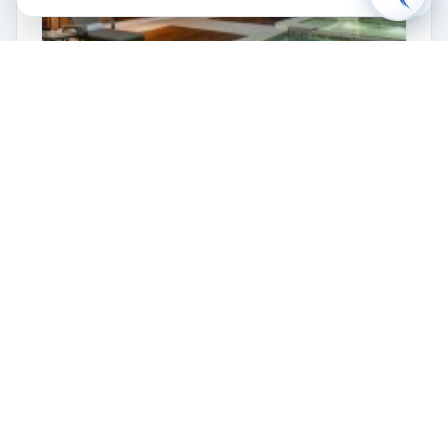
Paradise Beach Nevis
Сент-Китс и Невис, Чарльстаун