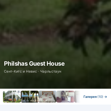
Philshas Guest House
Сент-Китс и Невис · Чарльстаун
Галерея
(10)
→
Номера