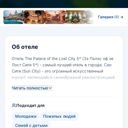
Галерея
(6)
→
Номера
Об отеле
Отель The Palace of the Lost City 5* (Зэ Пэлэс оф зе
Лост Сити 5*) - самый лучший отель в городе. Сан
Сити (Sun City) - это огромный искусственный
курорт, являющийся своеобразной реконструкцией
Затерянного Города. На территории комплекса
Читать полностью
расположено огромное количество аттракций,
начиная с римского амфитеатра и озера с
огромным числом водных видов спорта и
Подходит для
полностью оборудованным пляжем и бассейном, и
заканчивая казино, прославившим курорт на весь
Молодежи
Пожилых людей
мир. Как и предполагает название, отель своим
Семей с детьми
видом напоминает дворец древней цивилизации и