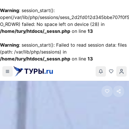
Warning
: session_start():
open(/var/lib/php/sessions/sess_2d2fd012d345bbe707f0
O_RDWR) failed: No space left on device (28) in
/home/tury/htdocs/_sessn.php
on line
13
Warning
: session_start(): Failed to read session data: files
(path: /var/lib/php/sessions) in
/home/tury/htdocs/_sessn.php
on line
13
ТУРЫ
.ru