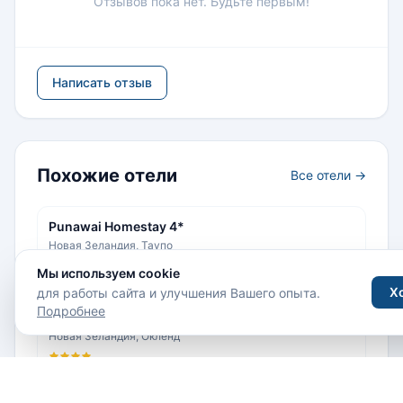
Отзывов пока нет. Будьте первым!
Написать отзыв
Похожие отели
Все отели →
Punawai Homestay 4*
Новая Зеландия, Таупо
Мы используем cookie
Х
для работы сайта и улучшения Вашего опыта.
Подробнее
Quest on Beaumont 4*
Новая Зеландия, Окленд