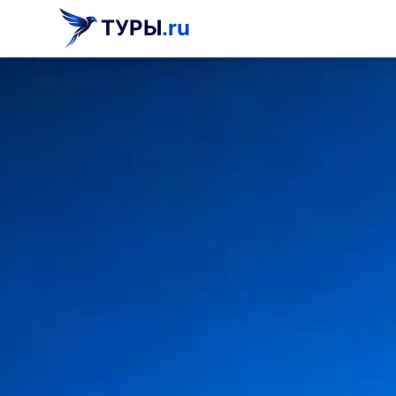
ТУРЫ
.ru