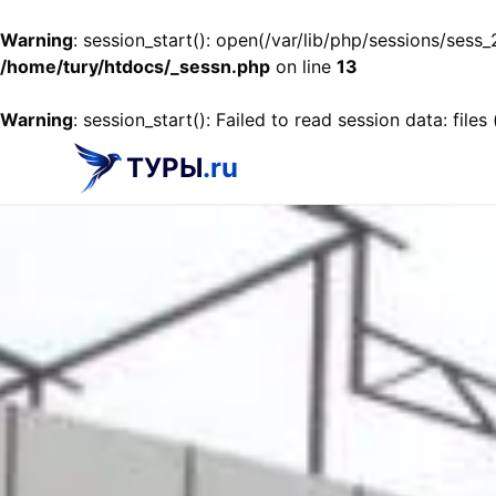
Warning
: session_start(): open(/var/lib/php/sessions/se
/home/tury/htdocs/_sessn.php
on line
13
Warning
: session_start(): Failed to read session data: files
ТУРЫ
.ru