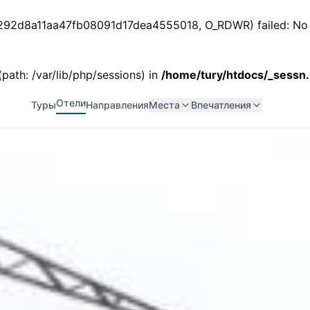
ss_292d8a11aa47fb08091d17dea4555018, O_RDWR) failed: No s
 (path: /var/lib/php/sessions) in
/home/tury/htdocs/_sessn
Отели
Туры
Направления
Места
Впечатления