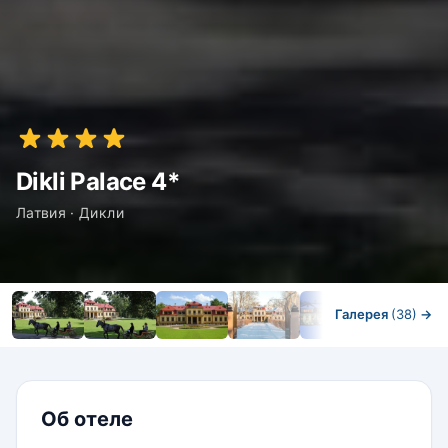
Dikli Palace 4*
Латвия · Дикли
Галерея
(38)
→
Номера
Об отеле