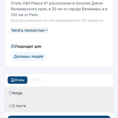
Отель Dikli Palace 4* расположен в поселке Дикли
Валмиерского края, в 20 км от города Валмиеры и в
100 км от Риги.
Для проживания гостей предлагаются 29 номеров
различных категорий, оборудованных антикварной
Читать полностью
мебелью, а также 13 новейших номеров в
отремонтированной усадьбе Барна.
На территории есть парковка, ресторан,
Подходит для
оздоровительный центр и спа-салон, зал для
семинаров или конференций.
Деловых людей
Аэропорт находится в г.Рига - 126 км.
Отель
Тур
Когда
2 гостя