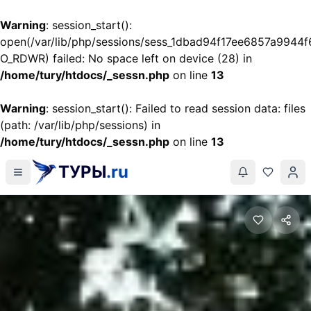
Warning
: session_start():
open(/var/lib/php/sessions/sess_1dbad94f17ee6857a9944
O_RDWR) failed: No space left on device (28) in
/home/tury/htdocs/_sessn.php
on line
13
Warning
: session_start(): Failed to read session data: files
(path: /var/lib/php/sessions) in
/home/tury/htdocs/_sessn.php
on line
13
ТУРЫ
.ru