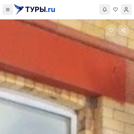
ТУРЫ
.ru