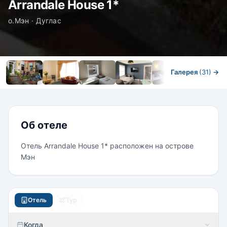
Arrandale House 1*
о.Мэн · Дуглас
Галерея
(31)
→
Номера
Об отеле
Отель Arrandale House 1* расположен на острове
Мэн
Отель
Тур
Когда