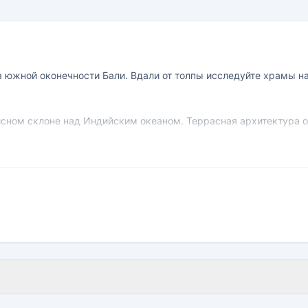
 южной оконечности Бали. Вдали от толпы исследуйте храмы на
исном склоне над Индийским океаном. Террасная архитектура о
а фоне панорамы заката в роскошных люксах нашего курорта на