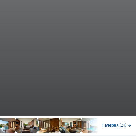
Галерея
(21)
→