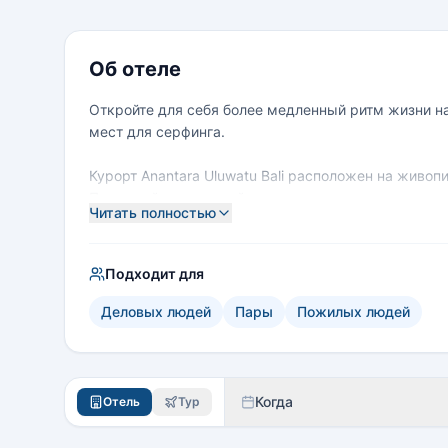
Об отеле
Откройте для себя более медленный ритм жизни на
мест для серфинга.
Курорт Anantara Uluwatu Bali расположен на живоп
Поужинайте, поплавайте и понежьтесь в джакузи н
Читать полностью
Невозможного пляжа внизу.
Подходит для
Деловых людей
Пары
Пожилых людей
Когда
Отель
Тур