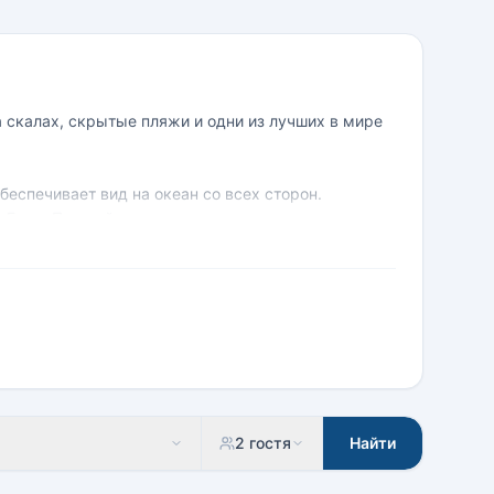
 скалах, скрытые пляжи и одни из лучших в мире
беспечивает вид на океан со всех сторон.
 Бали. Покатайтесь на волнах знаменитого
2 гостя
Найти