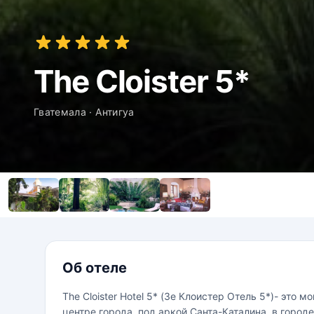
The Cloister 5*
Гватемала · Антигуа
Об отеле
The Cloister Hotel 5* (Зе Клоистер Отель 5*)- эт
центре города, под аркой Санта-Каталина, в горо