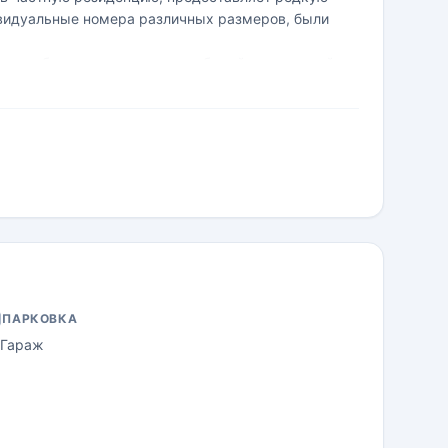
ивидуальные номера различных размеров, были
 для обсуждения дневных событий, пить коктейли,
тся опытным сотрудником отеля.
ПАРКОВКА
Гараж