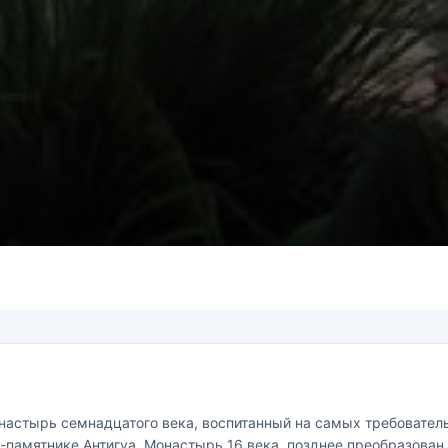
о монастырь семнадцатого века, воспитанный на самых требоват
де-памятнике Антигуа. Монастырь 16 века, позднее преобразова