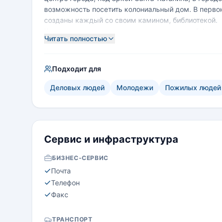
возможность посетить колониальный дом. В перво
созданы каждый со своим камином, библиотекой.
Красивая высокая гостиная цилиндрической формы 
Читать полностью
играть в карты, слушать музыку или читать. День 
Подходит для
Деловых людей
Молодежи
Пожилых людей
Сервис и инфраструктура
БИЗНЕС-СЕРВИС
Почта
Телефон
Факс
ТРАНСПОРТ