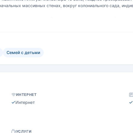
начальных массивных стенах, вокруг колониального сада, инд
с каменным камином. Это место встреч, где гости собираются
в монастыре начинается со вкусного завтрака на выбор и подае
Семей с детьми
ИНТЕРНЕТ
Интернет
УСЛУГИ