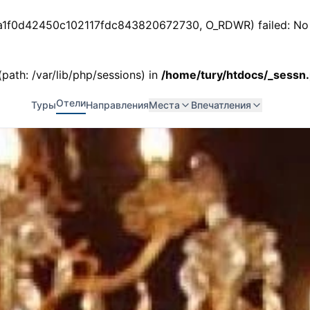
ss_a1f0d42450c102117fdc843820672730, O_RDWR) failed: No s
 (path: /var/lib/php/sessions) in
/home/tury/htdocs/_sessn
Отели
Туры
Направления
Места
Впечатления