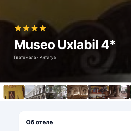
Museo Uxlabil 4*
Гватемала · Антигуа
Об отеле