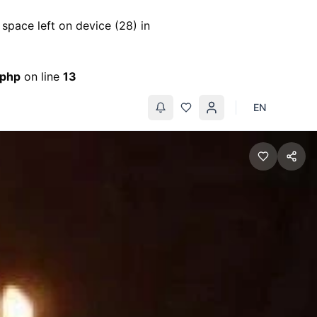
pace left on device (28) in
.php
on line
13
EN