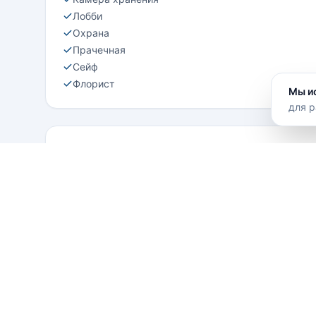
Лобби
Охрана
Прачечная
Сейф
Флорист
Мы и
для р
Местоположение