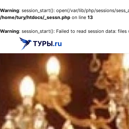
Warning
: session_start(): open(/var/lib/php/sessions/se
/home/tury/htdocs/_sessn.php
on line
13
Warning
: session_start(): Failed to read session data: files
ТУРЫ
.ru