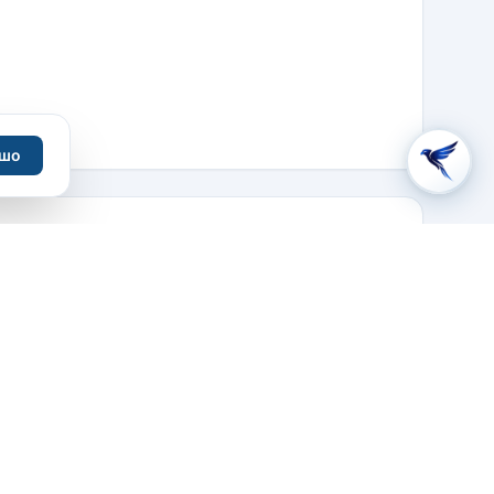
шо
3ra calle Poniente No.5 Antigua Guatemala,
Sacatepequez, Guatemala (One and half blocks
from Central
(502) 78329090
ВЯЗАТЬСЯ С ОТЕЛЕМ