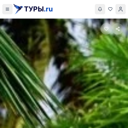
ТУРЫ
.ru