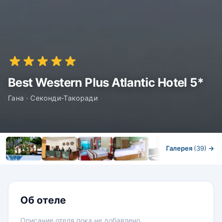
Best Western Plus Atlantic Hotel 5*
Гана · Секонди-Такоради
Галерея
(39)
→
Номера
Об отеле
Описание отеля пока не добавлено.