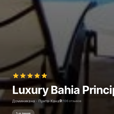
Luxury Bahia Princ
9
Доминикана · Пунта-Кана
/10
6 отзывов
1-я линия