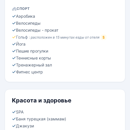
СПОРТ
Аэробика
Велосипеды
Велосипеды - прокат
Гольф
: расположен в 15 минутах езды от отеля
$
Йога
Пешие прогулки
Теннисные корты
Тренажерный зал
Фитнес центр
Красота и здоровье
SPA
Баня турецкая (хаммам)
Джакузи