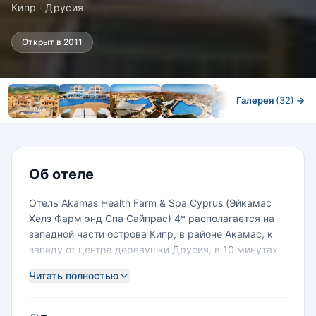
Кипр · Друсия
Открыт в 2011
Галерея
(32)
→
Номера
Об отеле
Отель Akamas Health Farm & Spa Cyprus (Эйкамас
Хелз Фарм энд Спа Сайпрас) 4* располагается на
западной части острова Кипр, в районе Акамас, к
западу от центра деревушки Друсия, в 10 минутах
езды от городков Лачи и Полис, в 15 минутах езды
Читать полностью
от поля для гольфа в Лимни и в 48 километрах от
аэропорта города Пафос.