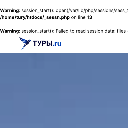
Warning
: session_start(): open(/var/lib/php/sessions/s
/home/tury/htdocs/_sessn.php
on line
13
Warning
: session_start(): Failed to read session data: files
ТУРЫ
.ru