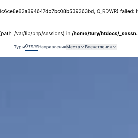
ess_4c6ce8e82a894647db7bc08b539263bd, O_RDWR) failed: No
 (path: /var/lib/php/sessions) in
/home/tury/htdocs/_sessn
Отели
Туры
Направления
Места
Впечатления