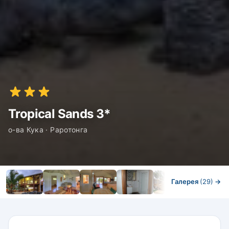
Tropical Sands 3*
о-ва Кука · Раротонга
Галерея
(29)
→
Номера