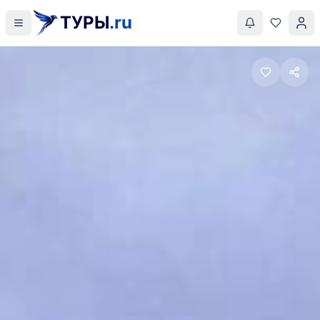
ТУРЫ
.ru