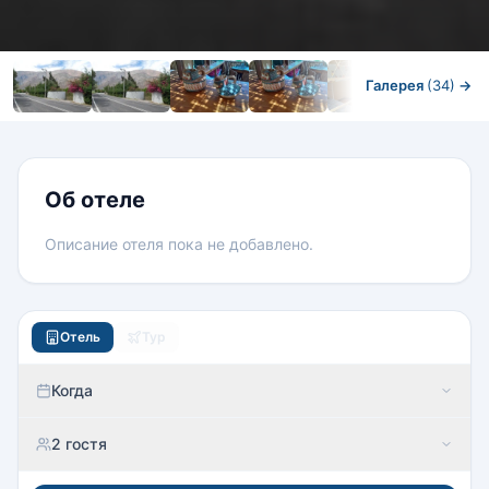
Галерея
(34)
→
Номера
Об отеле
Описание отеля пока не добавлено.
Отель
Тур
Когда
2 гостя