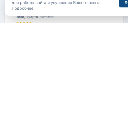
Х
для работы сайта и улучшения Вашего опыта.
Подробнее
Remota 5*
Чили, Пуэрто-Наталес
W Santiago 5*
Чили, Сантьяго
Dreams Pedro de Valdivia 5*
Чили, Вальдивия
Sheraton Santiago Hotel and Convention Center
5*
Чили, Сантьяго