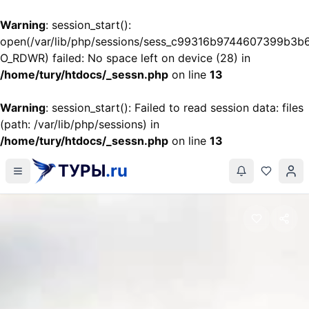
Warning
: session_start():
open(/var/lib/php/sessions/sess_c99316b9744607399b3b
O_RDWR) failed: No space left on device (28) in
/home/tury/htdocs/_sessn.php
on line
13
Warning
: session_start(): Failed to read session data: files
(path: /var/lib/php/sessions) in
/home/tury/htdocs/_sessn.php
on line
13
ТУРЫ
.ru