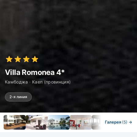
Villa Romonea 4*
Камбоджа · Каеп (провинция)
2-я линия
Галерея
(5)
→
Номера