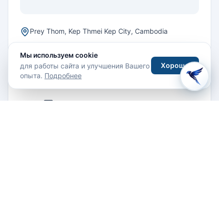
Prey Thom, Kep Thmei Kep City, Cambodia
+855 (0)12 879 486
Мы используем cookie
Хорошо
для работы сайта и улучшения Вашего
опыта.
Подробнее
СВЯЗАТЬСЯ С ОТЕЛЕМ
Email
Как добраться
До центра города:
6 м
До пляжа:
300 м