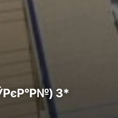
РЎРєР°Р№) 3*