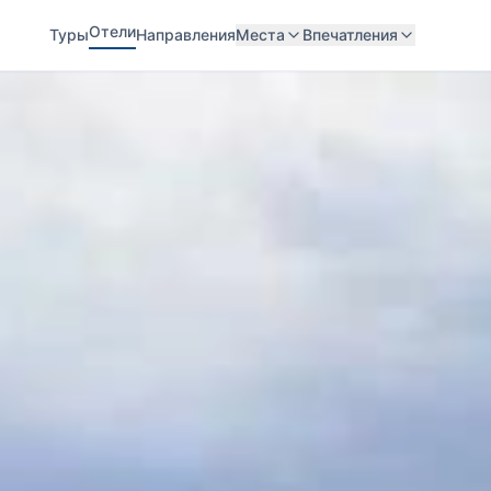
Отели
Туры
Направления
Места
Впечатления