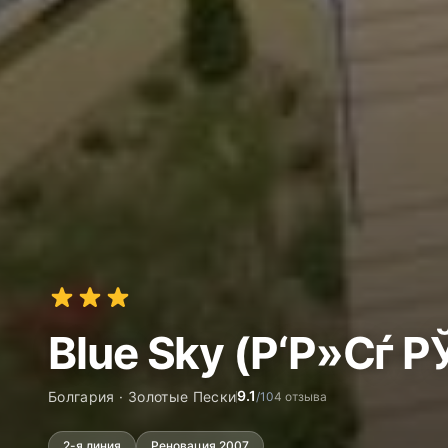
Blue Sky (Р‘Р»Сѓ 
9.1
Болгария · Золотые Пески
/10
4 отзыва
2-я линия
Реновация 2007