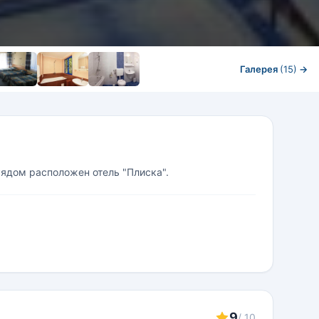
Галерея
(15)
→
Рядом расположен отель "Плиска".
9
/ 10