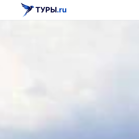
ТУРЫ
.ru