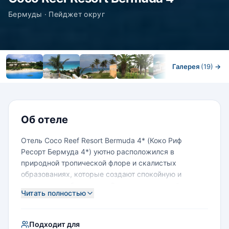
Бермуды · Пейджет округ
Галерея
(19)
→
Номера
Об отеле
Отель Coco Reef Resort Bermuda 4* (Коко Риф
Ресорт Бермуда 4*) уютно расположился в
природной тропической флоре и скалистых
образованиях, которые создают спокойную и
уединенную обстановку. Этот эксклюзивный отель
Читать полностью
находиться приблизительно посередине между
западными и восточными
достопримечательностями острова и совсем близко
Подходит для