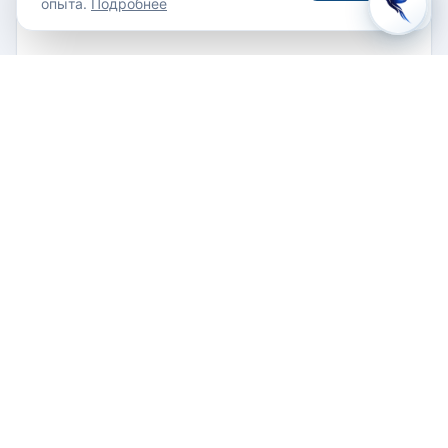
опыта.
Подробнее
3 Stonington Circle, South Shore Road, Paget Parish,
Bermuda, PG 04
(441)236-5416
СВЯЗАТЬСЯ С ОТЕЛЕМ