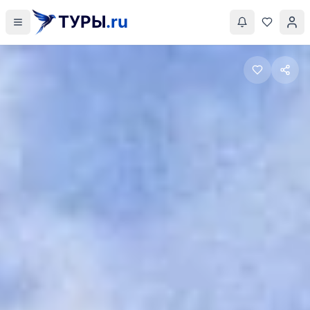
ТУРЫ
.ru