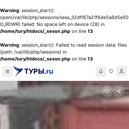
Warning
: session_start():
open(/var/lib/php/sessions/sess_32dff67a21f6de5a8d5e92
O_RDWR) failed: No space left on device (28) in
/home/tury/htdocs/_sessn.php
on line
13
Warning
: session_start(): Failed to read session data: files
(path: /var/lib/php/sessions) in
/home/tury/htdocs/_sessn.php
on line
13
ТУРЫ
.ru