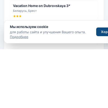
Vacation Home on Dubrovskaya 3*
Беларусь, Брест
Мы используем cookie
Mirskiy Castle 3*
Хор
для работы сайта и улучшения Вашего опыта.
Беларусь, Мир
Подробнее
Vip-kvartira Nezavisimosti 74 3*
Беларусь, Минск
Путешествия
Туры