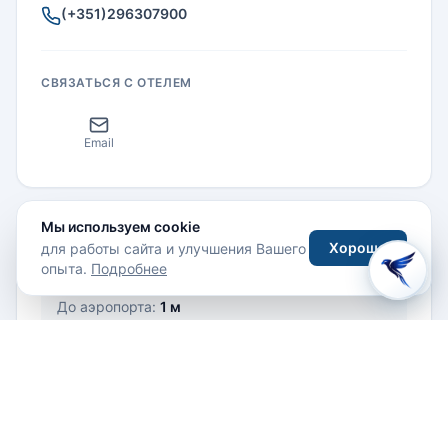
(+351)296307900
СВЯЗАТЬСЯ С ОТЕЛЕМ
Email
Мы используем cookie
Хорошо
Как добраться
для работы сайта и улучшения Вашего
опыта.
Подробнее
До аэропорта:
1 м
Отзывы гостей
Написать отзыв