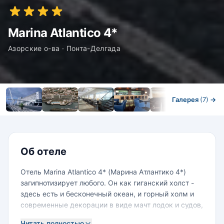
Marina Atlantico 4*
Азорские о-ва · Понта-Делгада
Галерея
(7)
→
Номера
Об отеле
Отель Marina Atlantico 4* (Марина Атлантико 4*)
загипнотизирует любого. Он как гиганский холст -
здесь есть и бесконечный океан, и горный холм и
современные декорации в виде мачт лодок и судов,
стоящих в заливе.
Читать полностью