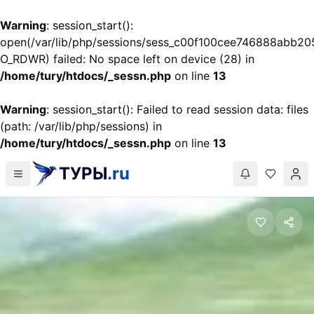
Warning
: session_start():
open(/var/lib/php/sessions/sess_c00f100cee746888abb20
O_RDWR) failed: No space left on device (28) in
/home/tury/htdocs/_sessn.php
on line
13
Warning
: session_start(): Failed to read session data: files
(path: /var/lib/php/sessions) in
/home/tury/htdocs/_sessn.php
on line
13
ТУРЫ
.ru