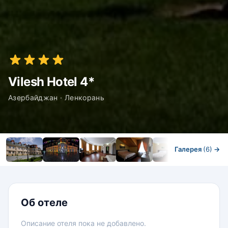
Vilesh Hotel 4*
Азербайджан · Ленкорань
Галерея
(6)
→
Номера
Об отеле
Описание отеля пока не добавлено.