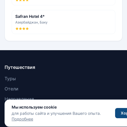
Safran Hotel 4*
Азербайджан, Баку
Путешествия
Туры
Отели
Направления
Мы используем cookie
Места
Хо
для работы сайта и улучшения Вашего опыта.
Впечатления
Подробнее