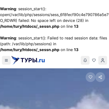
Warning
: session_start():
open(/var/lib/php/sessions/sess_6f8fecf90c4e790786a5e
O_RDWR) failed: No space left on device (28) in
/home/tury/htdocs/_sessn.php
on line
13
Warning
: session_start(): Failed to read session data: files
(path: /var/lib/php/sessions) in
/home/tury/htdocs/_sessn.php
on line
13
ТУРЫ
.ru