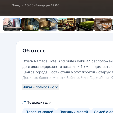
Заезд с 15:00
•
Выезд до 12:00
Об отеле
Отель Ramada Hotel And Suites Baku 4* расположе
до железнодорожного вокзала - 4 км, рядом есть 
центра города. Гости отеля могут посетить стару
Девичью башню, мечети Бейляр, Чин, Гаджибани, 
номера, хороший сервис, национальную кухню в р
Читать полностью
Подходит для
Деловых людей
Пожилых людей
Семей с д