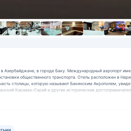
н в Азербайджане, в городе Баку. Международный аэропорт име
остановки общественного транспорта. Отель расположен в Нари
ю часть столицы, которую называют Бакинским Акрополем, уви
Ханский Караван-Сарай и другие исторические достопримечател
есторанах и внимание персонала.
етьми