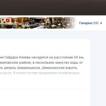
Галерея
(26)
→
ни Гейдара Алиева находится на расстоянии 24 км,
мановском районе, в нескольких минутах езды от
деть дворец Ширваншахов, Шемахинские ворота,
ьности. В отеле гостям предлагают комфортные