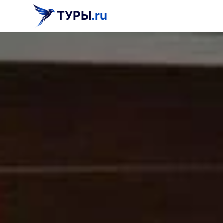
ТУРЫ
.ru