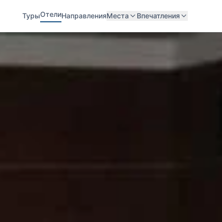
Отели
Туры
Направления
Места
Впечатления