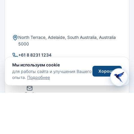
North Terrace, Adelaide, South Australia, Australia
5000
+61 8 8231 1234
Мы используем cookie
Хорошо
для работы сайта и улучшения Вашего
СВЯЗАТЬСЯ С ОТЕЛЕМ
опыта.
Подробнее
Email
Отзывы гостей
Написать отзыв