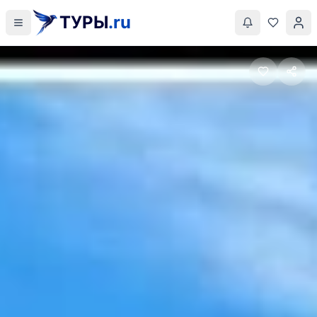
ТУРЫ
.ru