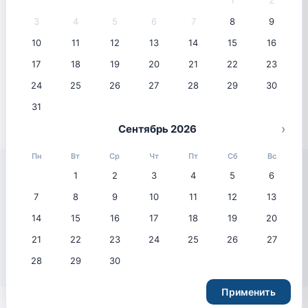
1
2
3
4
5
6
7
8
9
10
11
12
13
14
15
16
Популярные направления
17
18
19
20
21
22
23
Самые востребованные направления среди
путешественников
24
25
26
27
28
29
30
31
›
Сентябрь 2026
Пн
Вт
Ср
Чт
Пт
Сб
Вс
1
2
3
4
5
6
7
8
9
10
11
12
13
Популярные отели
14
15
16
17
18
19
20
Лучший выбор путешественников этого сезона
21
22
23
24
25
26
27
28
29
30
Применить