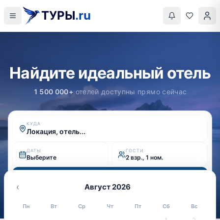
ТУРЫ
.ru
Найдите идеальный отель
1 500 000+
отелей доступны прямо сейчас
КУДА
Локация, отель...
ДАТЫ
ГОСТИ
Выберите
2 взр., 1 ном.
Найти
‹
Август 2026
Пн
Вт
Ср
Чт
Пт
Сб
Вс