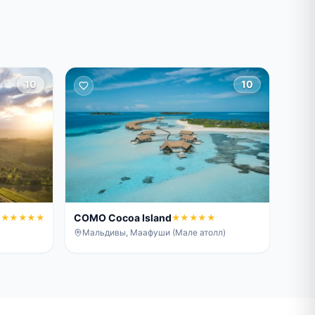
10
10
COMO Cocoa Island
★★★★★
★★★★★
Мальдивы, Маафуши (Мале атолл)