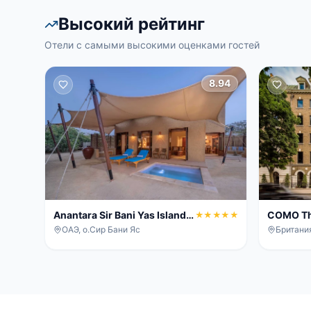
Высокий рейтинг
Отели с самыми высокими оценками гостей
8.94
Anantara Sir Bani Yas Island
COMO Th
★★★★★
Al Sahel Villa Resort
ОАЭ, о.Сир Бани Яс
Британи