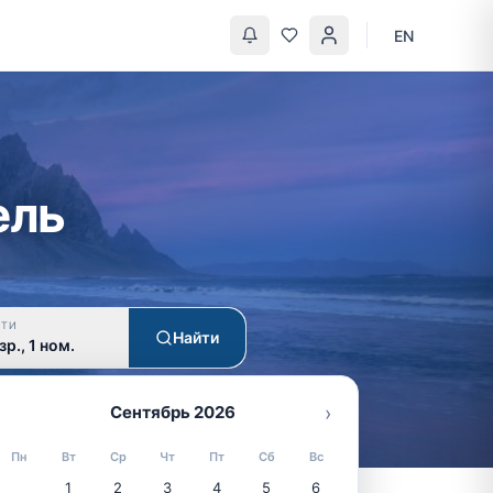
EN
ель
СТИ
Найти
зр., 1 ном.
›
Сентябрь 2026
Пн
Вт
Ср
Чт
Пт
Сб
Вс
1
2
3
4
5
6