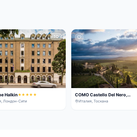
10
e Halkin
COMO Castello Del Nero,
★★★★★
Tuscany
я, Лондон-Сити
Италия, Тоскана