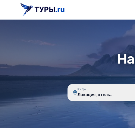
ТУРЫ
.ru
На
КУДА
Локация, отель...