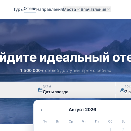
Отели
Туры
Направления
Места
Впечатления
йдите идеальный от
1 500 000+
отелей доступны прямо сейчас
ДАТЫ
ГО
Даты заезда
2 в
‹
Август 2026
Пн
Вт
Ср
Чт
Пт
Сб
Вс
1
2