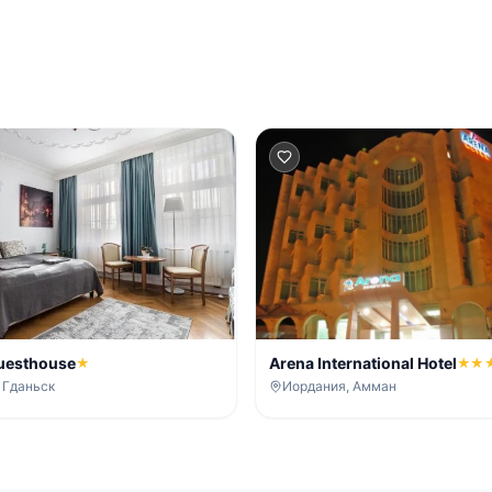
Guesthouse
Arena International Hotel
★
★★
 Гданьск
Иордания, Амман