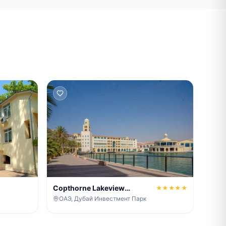
Copthorne Lakeview
★★★★★
Executive Apartments, Green
ОАЭ, Дубай Инвестмент Парк
Community