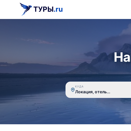
ТУРЫ
.ru
На
КУДА
Локация, отель...