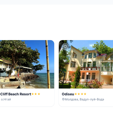
Cliff Beach Resort
Odiseu
★★★
★★★★
 о.Нгай
Молдова, Вадул-луй-Водэ