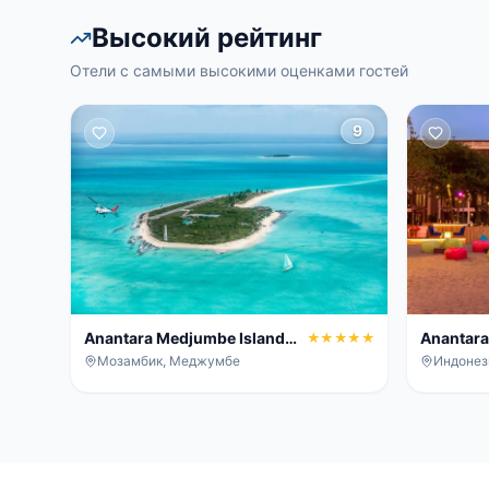
Высокий рейтинг
Отели с самыми высокими оценками гостей
9
Anantara Medjumbe Island
Anantara
★★★★★
Resort
Resort
Мозамбик, Меджумбе
Индонез