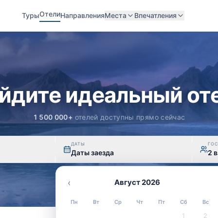
Отели
Туры
Направления
Места
Впечатления
йдите идеальный от
1 500 000+
отелей доступны прямо сейчас
ДАТЫ
ГО
Даты заезда
2 в
‹
Август 2026
Пн
Вт
Ср
Чт
Пт
Сб
Вс
1
2