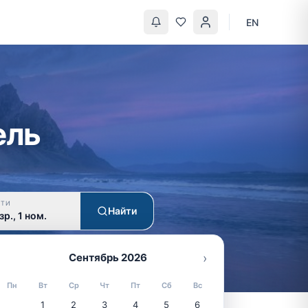
EN
ель
СТИ
Найти
зр., 1 ном.
›
Сентябрь 2026
Пн
Вт
Ср
Чт
Пт
Сб
Вс
1
2
3
4
5
6