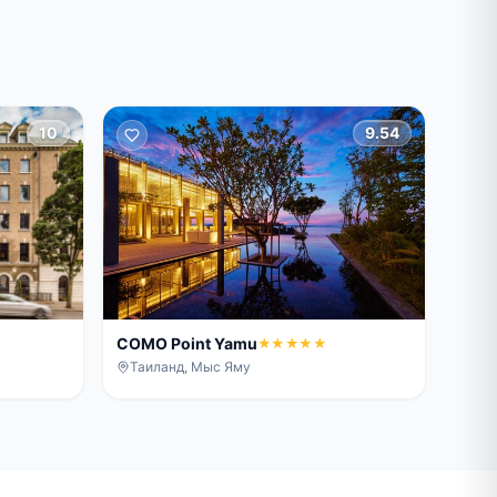
10
9.54
COMO Point Yamu
★★★★★
Таиланд, Мыс Яму