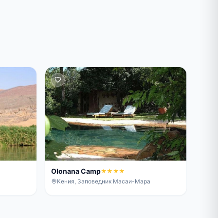
Olonana Camp
★★★★
Кения, Заповедник Масаи-Мара