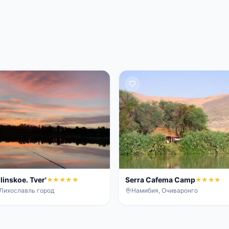
linskoe. Tver'
Serra Cafema Camp
★★★★★
★★★★
 Лихославль город
Намибия, Очиваронго