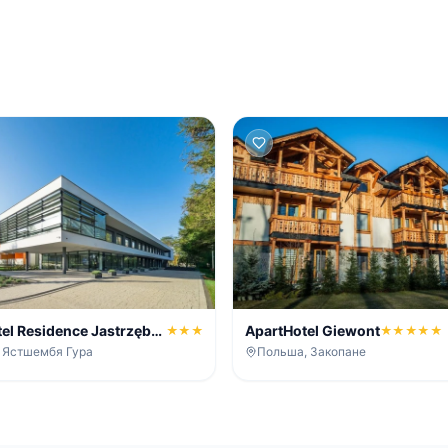
tel Residence Jastrzębia
ApartHotel Giewont
★★★
★★★★★
 Ястшембя Гура
Польша, Закопане